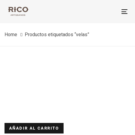
Skip
Skip
links
to
Tog
primary
nav
navigation
Home
Productos etiquetados “velas”
Skip
to
content
AÑADIR AL CARRITO