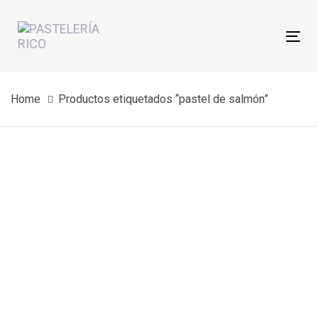
Skip
Skip
links
to
Tog
primary
nav
navigation
Skip
Home
Productos etiquetados “pastel de salmón”
to
content