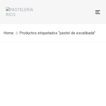
Skip
Skip
links
to
Tog
primary
nav
navigation
Skip
Home
Productos etiquetados “pastel de escalibada”
to
content