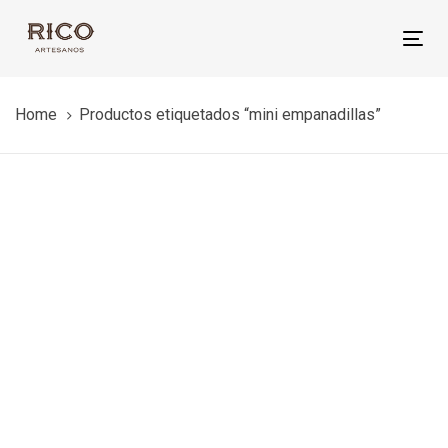
Skip
Skip
links
to
Tog
primary
nav
navigation
Home
Productos etiquetados “mini empanadillas”
Skip
to
content