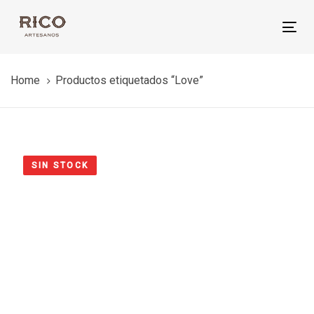
Skip
Skip
links
to
Tog
primary
nav
navigation
Home
Productos etiquetados “Love”
Skip
to
content
SIN STOCK