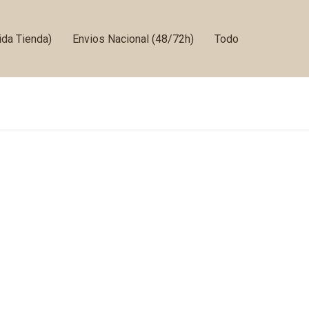
da Tienda)
Envios Nacional (48/72h)
Todo