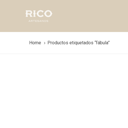
Skip
Skip
links
to
primary
navigation
Skip
to
Home
Productos etiquetados “fábula”
content