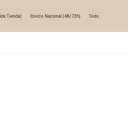
da Tienda)
Envios Nacional (48/72h)
Todo