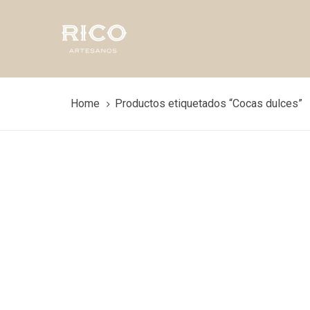
Skip
Skip
links
to
primary
navigation
Skip
to
Home
Productos etiquetados “Cocas dulces”
content